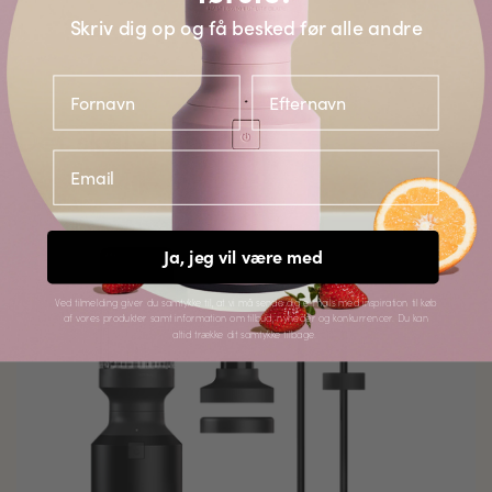
Skriv dig op og få besked før alle andre
fornavn
Efternavn
Det skal du bruge
email
SPAR 41%
Ja, jeg vil være med
Ved tilmelding giver du samtykke til, at vi må sende dig e-mails med inspiration til køb
af vores produkter samt information om tilbud, nyheder og konkurrencer. Du kan
altid trække dit samtykke tilbage.