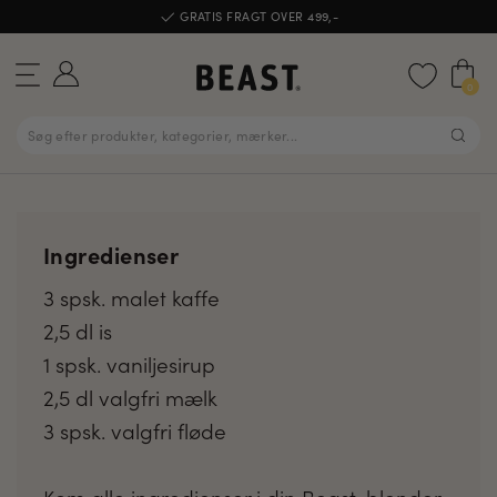
GRATIS FRAGT OVER 499,-
0
Ingredienser
3 spsk. malet kaffe
2,5 dl is
1 spsk. vaniljesirup
2,5 dl valgfri mælk
3 spsk. valgfri fløde
Kom alle ingredienser i din Beast-blender